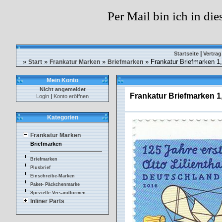
Per Mail bin ich in die
|
Startseite
Vertrag
»
»
»
» Frankatur Briefmarken 1
Start
Frankatur Marken
Briefmarken
Mein Konto
Nicht angemeldet
Frankatur Briefmarken 1
Login
|
Konto eröffnen
Kategorien
Frankatur Marken
Briefmarken
Briefmarken
Plusbrief
Einschreibe-Marken
Paket- Päckchenmarke
Spezielle Versandformen
Inliner Parts