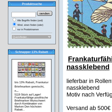
Produktsuche
Alle Begriffe finden (und)
Mind. einen finden (oder)
nur in Produktnamen
500 Stück auf Lag
Schnapper 13% Rabatt
Frankaturfäh
nassklebend
lieferbar in Roll
bis 13% Rabatt, Frankatur
nassklebend
Briefmarken gemischt,
n...
Motiv nach Verfüg
5119 Stück auf Lager!
Frankaturfähige postfrische
Briefmarken Wunschwert
durch Kombination von
Versand ab 500€ 
Marken Den höchsten
Rabatt...