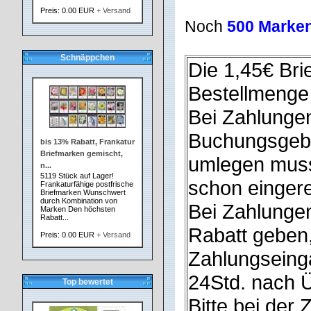
Preis: 0.00 EUR
+ Versand
Noch
500 Marke
Schnäppchen
Die 1,45€ Bri
Bestellmenge
Bei Zahlungen
Buchungsgebüh
bis 13% Rabatt, Frankatur
Briefmarken gemischt,
umlegen muss,
n...
5119 Stück auf Lager!
schon einger
Frankaturfähige postfrische
Briefmarken Wunschwert
durch Kombination von
Bei Zahlunge
Marken Den höchsten
Rabatt...
Rabatt geben,
Preis: 0.00 EUR
+ Versand
Zahlungseinga
24Std. nach 
Top bewertet
Bitte bei der