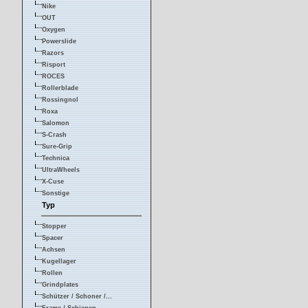
Nike
OUT
Oxygen
Powerslide
Razors
Risport
ROCES
Rollerblade
Rossingnol
Roxa
Salomon
S-Crash
Sure-Grip
Technica
UltraWheels
X-Cuse
Sonstige
Typ
Stopper
Spacer
Achsen
Kugellager
Rollen
Grindplates
Schützer / Schoner /...