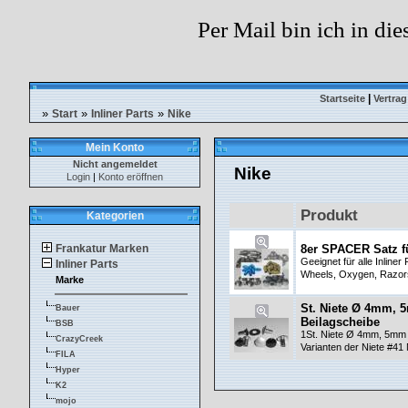
Per Mail bin ich in die
|
Startseite
Vertrag
»
»
»
Start
Inliner Parts
Nike
Mein Konto
Nicht angemeldet
Nike
Login
|
Konto eröffnen
Produkt
Kategorien
Frankatur Marken
8er SPACER Satz f
Geeignet für alle Inliner
Inliner Parts
Wheels, Oxygen, Razors
Marke
St. Niete Ø 4mm, 
Bauer
Beilagscheibe
BSB
1St. Niete Ø 4mm, 5mm o
CrazyCreek
Varianten der Niete #41
FILA
Hyper
K2
mojo