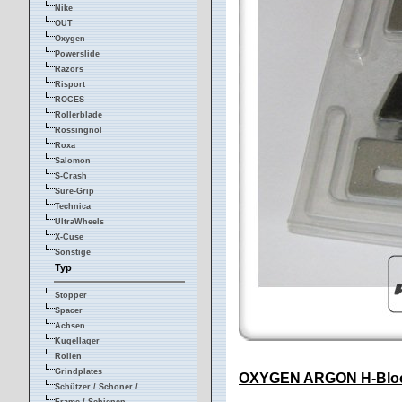
Nike
OUT
Oxygen
Powerslide
Razors
Risport
ROCES
Rollerblade
Rossingnol
Roxa
Salomon
S-Crash
Sure-Grip
Technica
UltraWheels
X-Cuse
Sonstige
Typ
Stopper
Spacer
Achsen
Kugellager
Rollen
Grindplates
OXYGEN ARGON H-Block
Schützer / Schoner /...