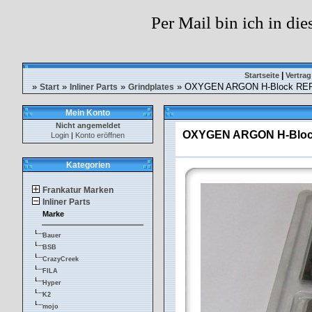
Per Mail bin ich in die
|
Startseite
Vertrag
»
»
»
» OXYGEN ARGON H-Block REPL
Start
Inliner Parts
Grindplates
Mein Konto
Nicht angemeldet
OXYGEN ARGON H-Block
Login
|
Konto eröffnen
Kategorien
Frankatur Marken
Inliner Parts
Marke
Bauer
BSB
CrazyCreek
FILA
Hyper
K2
mojo