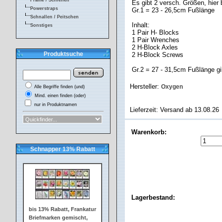
Frame / Schienen
Es gibt 2 versch. Größen, hier 
Powerstraps
Gr.1 = 23 - 26,5cm Fußlänge
Schnallen / Peitschen
Inhalt:
Sonstiges
1 Pair H- Blocks
1 Pair Wrenches
2 H-Block Axles
Produktsuche
2 H-Block Screws
Gr.2 = 27 - 31,5cm Fußlänge g
Hersteller:
Oxygen
Alle Begriffe finden (und)
Mind. einen finden (oder)
nur in Produktnamen
Lieferzeit: Versand ab 13.08.26
Warenkorb:
Schnapper 13% Rabatt
Lagerbestand:
bis 13% Rabatt, Frankatur
Briefmarken gemischt,