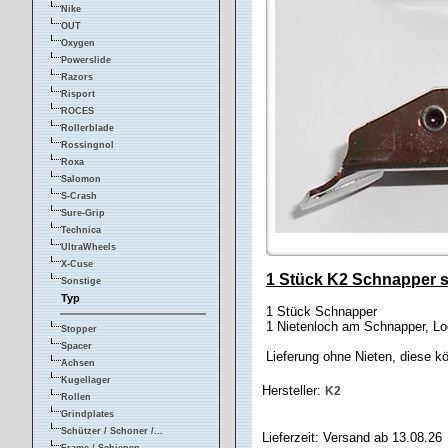
Nike
OUT
Oxygen
Powerslide
Razors
Risport
ROCES
Rollerblade
Rossingnol
Roxa
Salomon
S-Crash
Sure-Grip
Technica
UltraWheels
X-Cuse
1 Stück K2 Schnapper sil
Sonstige
Typ
1 Stück Schnapper
1 Nietenloch am Schnapper, 
Stopper
Spacer
Lieferung ohne Nieten, diese 
Achsen
Kugellager
Hersteller:
K2
Rollen
Grindplates
Schützer / Schoner /...
Lieferzeit: Versand ab 13.08.26