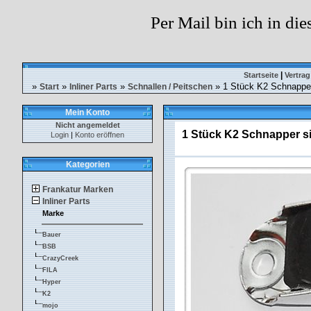
Per Mail bin ich in die
|
Startseite
Vertrag
»
»
»
» 1 Stück K2 Schnapper 
Start
Inliner Parts
Schnallen / Peitschen
Mein Konto
Nicht angemeldet
1 Stück K2 Schnapper sil
Login
|
Konto eröffnen
Kategorien
Frankatur Marken
Inliner Parts
Marke
Bauer
BSB
CrazyCreek
FILA
Hyper
K2
mojo